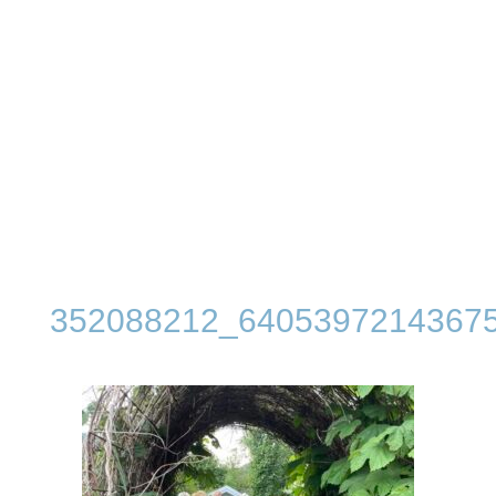
352088212_6405397214367