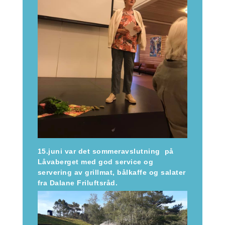
15.juni var det sommeravslutning på
Låvaberget med god service og
servering av grillmat, bålkaffe og salater
fra Dalane Friluftsråd.