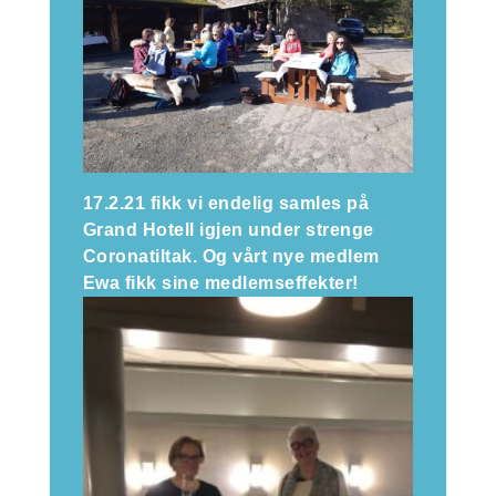
17.2.21 fikk vi endelig samles på
Grand Hotell igjen under strenge
Coronatiltak. Og vårt nye medlem
Ewa fikk sine medlemseffekter!