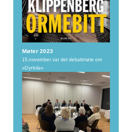
Møter 2023
15.november var det debattmøte om
«Dyrtida»