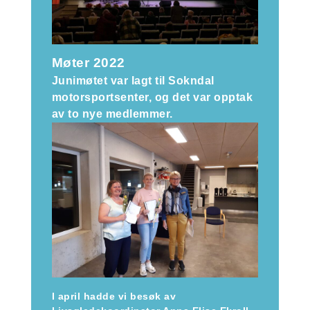
Møter 2022
Junimøtet var lagt til Sokndal
motorsportsenter, og det var opptak
av to nye medlemmer.
I april hadde vi besøk av