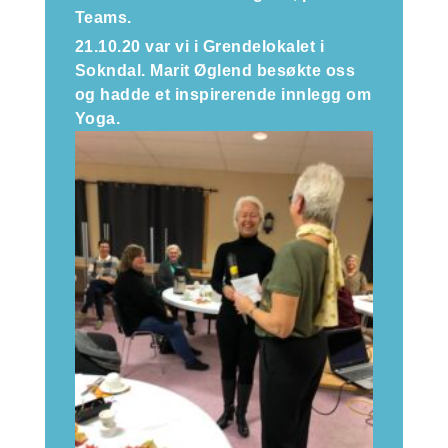
Teams.
21.10.20 var vi i Grendelokalet i
Sokndal. Marit Øglend besøkte oss
og hadde et inspirerende innlegg om
Yoga.