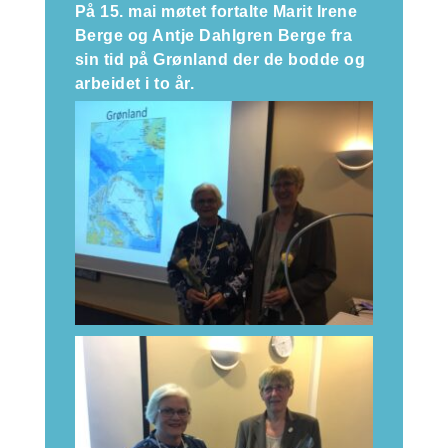
På 15. mai møtet fortalte Marit Irene
Berge og Antje Dahlgren Berge fra
sin tid på Grønland der de bodde og
arbeidet i to år.