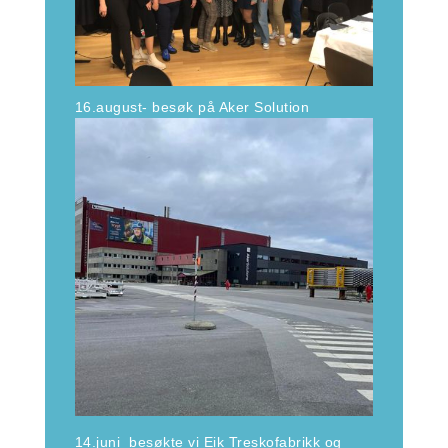
16.august- besøk på Aker Solution
14.juni besøkte vi Eik Treskofabrikk og