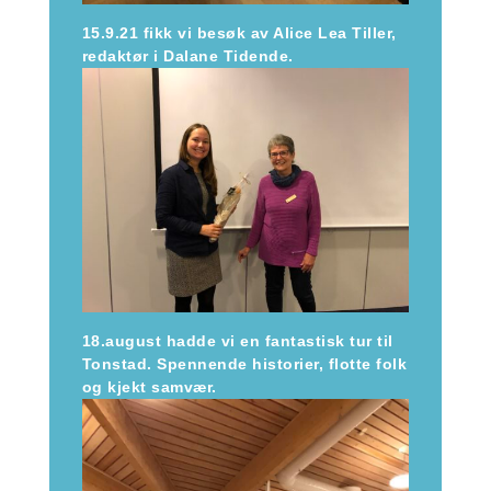
15.9.21 fikk vi besøk av Alice Lea Tiller,
redaktør i Dalane Tidende.
18.august hadde vi en fantastisk tur til
Tonstad. Spennende historier, flotte folk
og kjekt samvær.