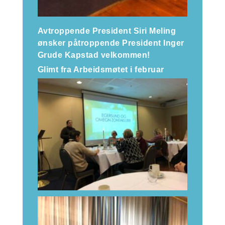
Avtroppende President Siri Meling
ønsker påtroppende President Inger
Grude Kapstad velkommen!
Glimt fra Arbeidsmøtet i februar