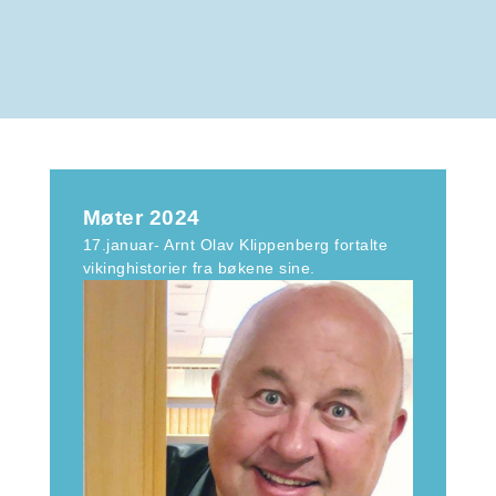
Møter 2024
17.januar- Arnt Olav Klippenberg fortalte
vikinghistorier fra bøkene sine.