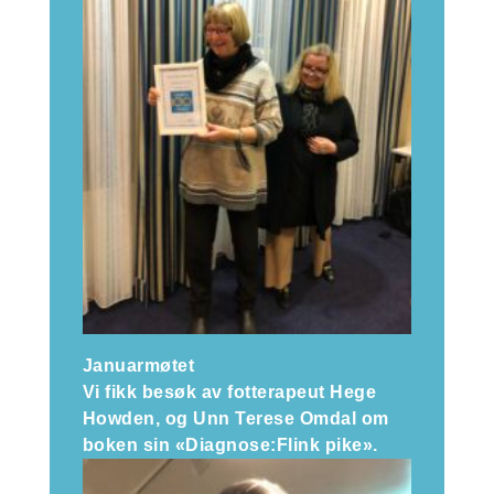
Januarmøtet
Vi fikk besøk av fotterapeut Hege
Howden, og Unn Terese Omdal om
boken sin «Diagnose:Flink pike».