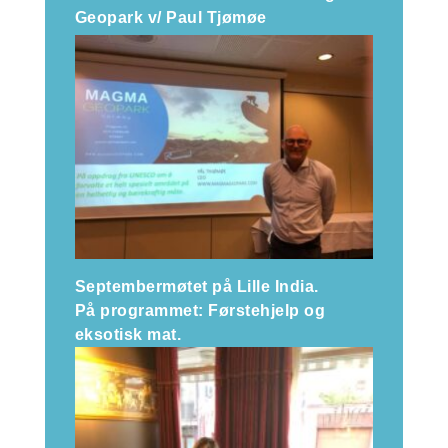
Geopark v/ Paul Tjømøe
Septembermøtet på Lille India.
På programmet: Førstehjelp og
eksotisk mat.