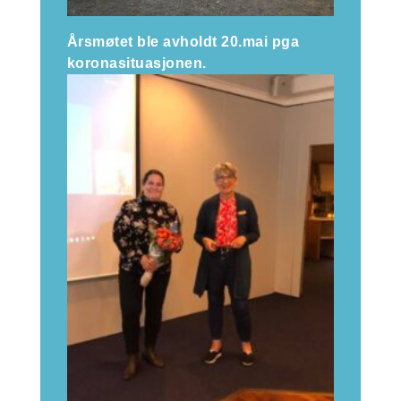
Årsmøtet ble avholdt 20.mai pga
koronasituasjonen.