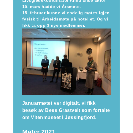
Livsgledekoordinator Anna Elise Ekroll
15. mars hadde vi Årsmøte.
15. februar kunne vi endelig møtes igjen
fysisk til Arbeidsmøte på hotellet. Og vi
fikk ta opp 3 nye medlemmer.
Januarmøtet var digitalt, vi fikk
besøk av Bess Grastveit som fortalte
om Vitenmuseet i Jøssingfjord.
Møter 2021