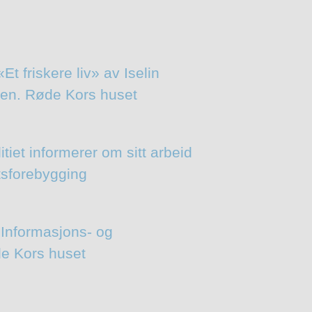
 friskere liv» av Iselin
alen. Røde Kors huset
tiet informerer om sitt arbeid
tsforebygging
Informasjons- og
de Kors huset